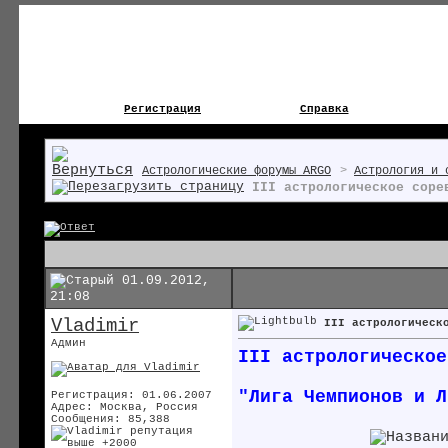
Регистрация
Справка
Астрологические форумы ARGO
>
Астрология и 
III астрологическое соре
01.09.2012,
21:08
Vladimir
III астрологическ
Админ
III астрологическое
"Лига Чемпионов и Л
Регистрация: 01.06.2007
Адрес: Москва, Россия
Сообщения: 85,388