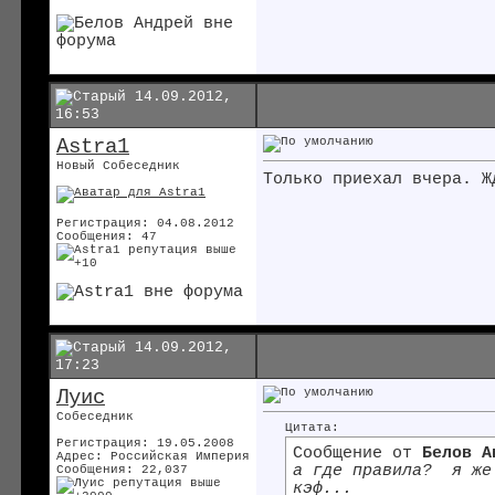
14.09.2012,
16:53
Astra1
Новый Собеседник
Только приехал вчера. Ж
Регистрация: 04.08.2012
Сообщения: 47
14.09.2012,
17:23
Луис
Собеседник
Цитата:
Регистрация: 19.05.2008
Сообщение от
Белов А
Адрес: Российская Империя
а где правила?
я же 
Сообщения: 22,037
кэф...