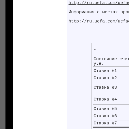
http://ru.uefa.com/uefa
Информация о местах про
http://ru.uefa.com/uefa
-
Состояние сче
у.е.
Ставка №1
Ставка №2
Ставка №3
Ставка №4
Ставка №5
Ставка №6
Ставка №7