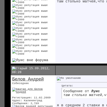
там столько матчей,что 
15.09.2012,
08:28
Белов Андрей
Собеседник
Цитата:
Сообщение от
Луис
там столько матчей,ч
Регистрация: 11.02.2009
Адрес: Калининград
Сообщения: 2,769
я в среднем 2 ставки в 