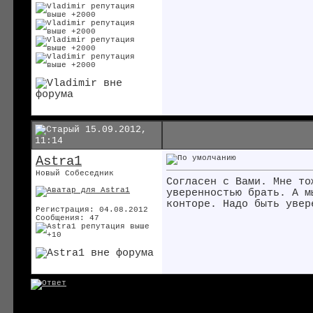
15.09.2012,
11:14
Astra1
Новый Собеседник
Согласен с Вами. Мне то
уверенностью брать. А м
конторе. Надо быть увер
Регистрация: 04.08.2012
Сообщения: 47