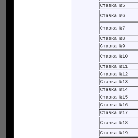
Ставка №5
Ставка №6
Ставка №7
Ставка №8
Ставка №9
Ставка №10
Ставка №11
Ставка №12
Ставка №13
Ставка №14
Ставка №15
Ставка №16
Ставка №17
Ставка №18
Ставка №19