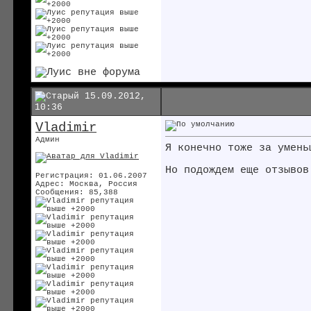
15.09.2012,
10:36
Vladimir
Админ
Я конечно тоже за умен
Но подождем еще отзывов
Регистрация: 01.06.2007
Адрес: Москва, Россия
Сообщения: 85,388