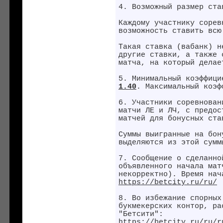
4. Возможный размер ст
Каждому участнику сорев
возможность ставить всю
Такая ставка (вабанк) н
другие ставки, а также 
матча, на который делае
5. Минимальный коэффици
1.40
. Максимальный коэф
6. Участники соревнован
матчи ЛЕ и ЛЧ, с предос
матчей для бонусных ста
Суммы выигранные на бон
выделяются из этой сумм
7. Сообщение о сделанно
объявленного начала мат
некорректно). Время нач
https://betcity.ru/ru/
8. Во избежание спорных
букмекерских контор, ра
"Бетсити":
https://betcity.ru/ru/r