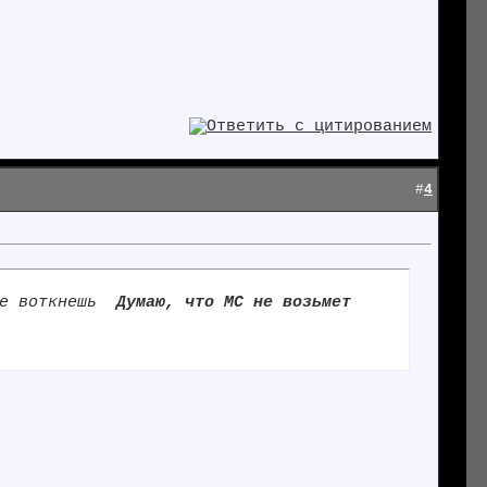
#
4
не воткнешь
Думаю, что МС не возьмет