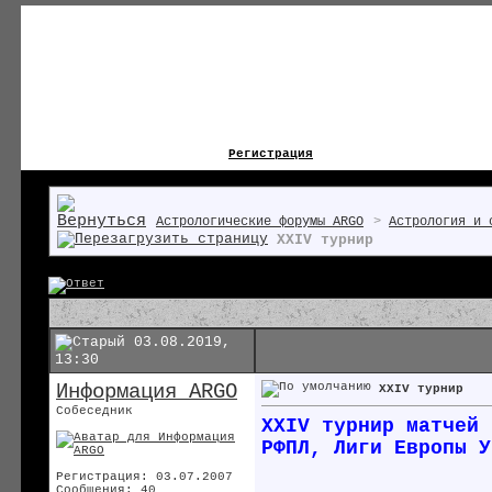
Регистрация
Астрологические форумы ARGO
>
Астрология и 
XXIV турнир
03.08.2019,
13:30
Информация ARGO
XXIV турнир
Собеседник
XXIV турнир матчей 
РФПЛ, Лиги Европы У
Регистрация: 03.07.2007
Сообщения: 40