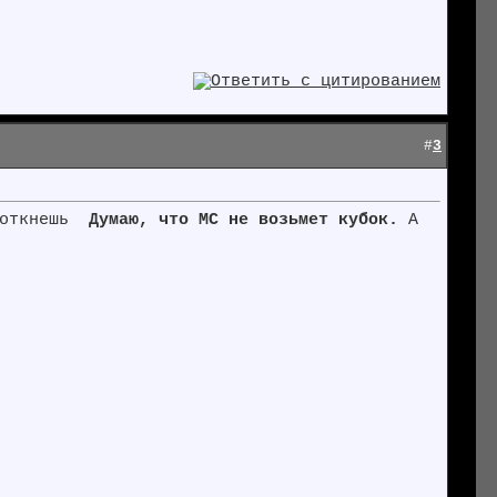
#
3
воткнешь
Думаю, что МС не возьмет кубок.
А