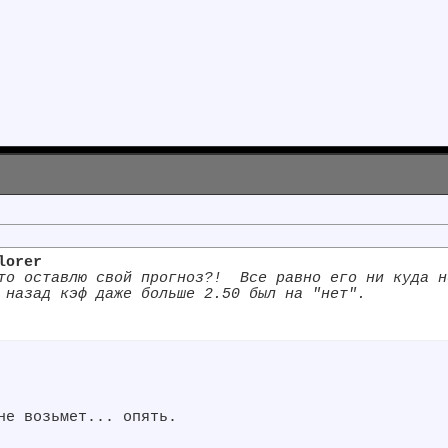
lorer
сто оставлю свой прогноз?!
Все равно его ни куда 
назад кэф даже больше 2.50 был на "нет".
не возьмет... опять.