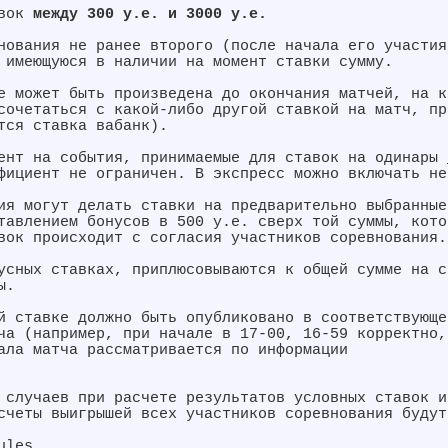
авок
между 300 у.е. и 3000 у.е.
нования не ранее второго (после начала его участи
 имеющуюся в наличии на момент ставки сумму.
е может быть произведена до окончания матчей, на к
сочетаться с какой-либо другой ставкой на матч, пр
тся ставка вабанк).
ент на события, принимаемые для ставок на одинары
фициент не ограничен. В экспресс можно включать не
ия могут делать ставки на предварительно выбранные
тавлением бонусов в 500 у.е. сверх той суммы, кото
вок происходит с согласия участников соревнования.
усных ставках, приплюсовываются к общей сумме на с
ы.
й ставке должно быть опубликовано в соответствующе
ча (например, при начале в 17-00, 16-59 корректно,
ала матча рассматривается по информации
 случаев при расчете результатов условных ставок и
счеты выигрышей всех участников соревнования будут
ules