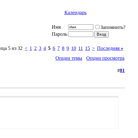
Календарь
Имя
Запомнить?
Пароль
ца 5 из 32
<
1
2
3
4
5
6
7
8
9
10
11
15
>
Последняя
»
Опции темы
Опции просмотра
#
81