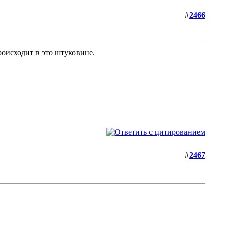
#
2466
оисходит в это штуковине.
#
2467