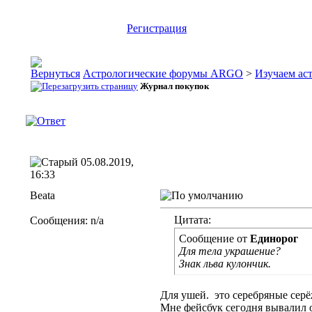
Регистрация
Астрологические форумы ARGO
>
Изучаем ас
Журнал покупок
05.08.2019,
16:33
Beata
Цитата:
Сообщения: n/a
Сообщение от
Единорог
Для тела украшение?
Знак льва кулончик.
Для ушей.
это серебряные серё
Мне фейсбук сегодня вывалил о