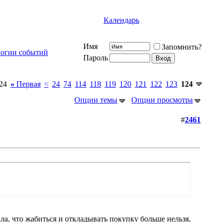
Календарь
Имя
Запомнить?
логии событий
Пароль
24
«
Первая
<
24
74
114
118
119
120
121
122
123
124
Опции темы
Опции просмотра
#
2461
а, что жабиться и откладывать покупку больше нельзя,