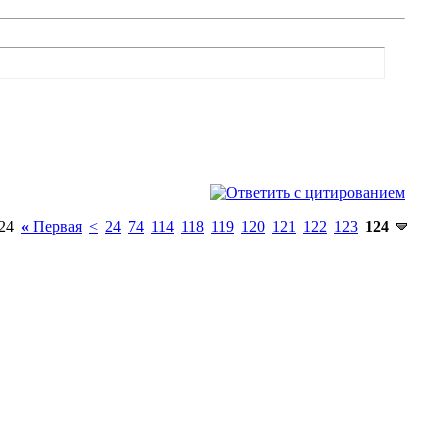
24
«
Первая
<
24
74
114
118
119
120
121
122
123
124