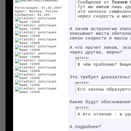
Сообщение от
Ткачев 
Тут мы имеем лишь од
Регистрация: 01.06.2007
это неплохо символич
Адрес: Москва, Россия
Сообщения: 85,399
через скорость и мас
А зачем астрологии опис
описывает места обителе
связи скорости и массы 
А что насчет ликов, экз
через другие, верно?
Цитата:
В чём проблема? Веще
Это требует доказательс
Цитата:
Его законы образуютс
Какие будут обоснования
Цитата:
А его отличие - в ур
А подробнее?