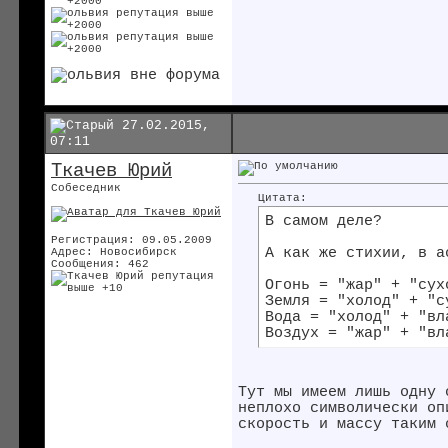
27.02.2015,
07:11
Ткачев Юрий
Собеседник
Цитата:
В самом деле?
Регистрация: 09.05.2009
А как же стихии, в а
Адрес: Новосибирск
Сообщения: 462
Огонь = "жар" + "сух
Земля = "холод" + "с
Вода = "холод" + "вл
Воздух = "жар" + "вл
Тут мы имеем лишь одну 
неплохо символически оп
скорость и массу таким 