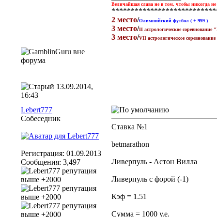
Величайшая слава не в том, чтобы никогда не
**************************
2 место
/
Олимпийский футбол
( + 999 )
3 место
/
II астрологическое соревнование 
3 место
/
VII астрологическое соревновани
13.09.2014,
16:43
Lebert777
Собеседник
Ставка №1
betmarathon
Регистрация: 01.09.2013
Ливерпуль - Астон Вилла
Сообщения: 3,497
Ливерпуль с форой (-1)
Кэф = 1.51
Сумма = 1000 у.е.