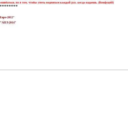
 ошибаться, но в том, чтобы уметь подняться каждый раз, когда падаешь. (Конфуций)
*********
"Евро-2012"
е "АПЛ-2014"