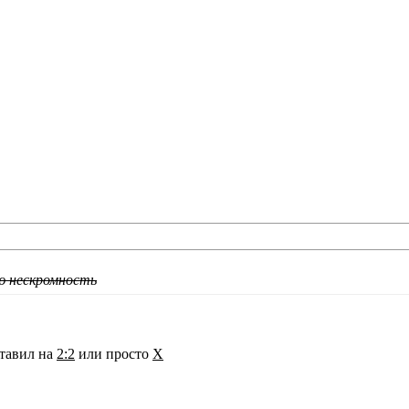
ю нескромность
ставил на
2:2
или просто
Х