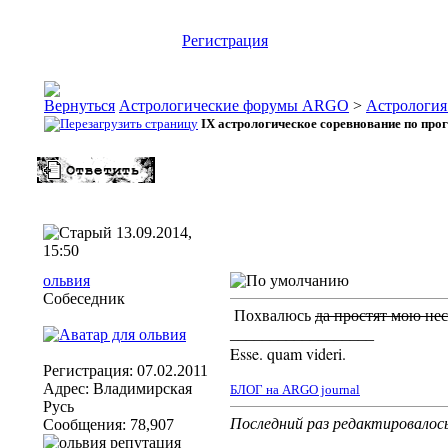
Регистрация
Астрологические форумы ARGO
>
Астрология
IX астрологическое соревнование по пр
13.09.2014,
15:50
ольвия
Собеседник
Похвалюсь
да простят мою не
__________________
Esse. quam videri.
Регистрация: 07.02.2011
Адрес: Владимирская
БЛОГ на ARGO jour​​​nal
Русь
Последний раз редактировалось
Сообщения: 78,907