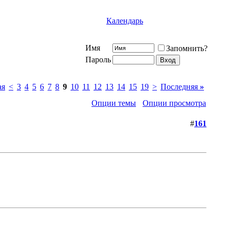
Календарь
Имя
Запомнить?
Пароль
ая
<
3
4
5
6
7
8
9
10
11
12
13
14
15
19
>
Последняя
»
Опции темы
Опции просмотра
#
161