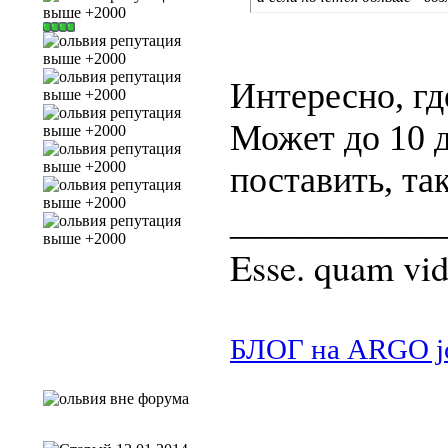
Интересно, гд
Может до 10 д
поставить, так
____________
Esse. quam vid
БЛОГ на ARGO jour