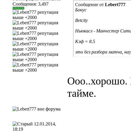
Сообщения: 3,497
Сообщение от
Lebert777
Бонус
Betcity
Ньюкасл - Манчестер Сити 
Кэф = 8.5
это без разбора матча, нау
Ооо..хорошо. 
тайме.
12.01.2014,
18:19