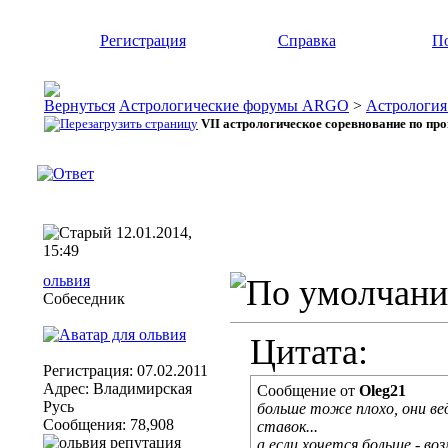
Регистрация
Справка
По
Астрологические форумы ARGO
>
Астрология
VII астрологическое соревнование по пр
12.01.2014,
15:49
ольвия
Собеседник
Цитата:
Регистрация: 07.02.2011
Адрес: Владимирская
Сообщение от
Oleg21
Русь
больше тоже плохо, они ве
Сообщения: 78,908
ставок...
а если хочется больше - в