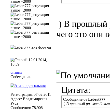
) В прошлый 
чего это они 
12.01.2014,
18:39
ольвия
Собеседник
Цитата:
Регистрация: 07.02.2011
Адрес: Владимирская
Сообщение от
Lebert777
Русь
) В прошлый раз мне больш
Сообщения: 78,908