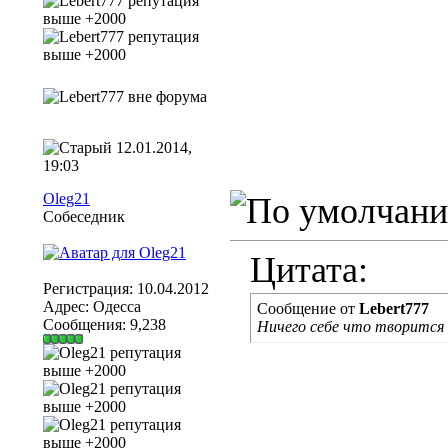
12.01.2014,
19:03
Oleg21
Собеседник
Цитата:
Регистрация: 10.04.2012
Адрес: Одесса
Сообщение от
Lebert777
Сообщения: 9,238
Ничего себе что творится в