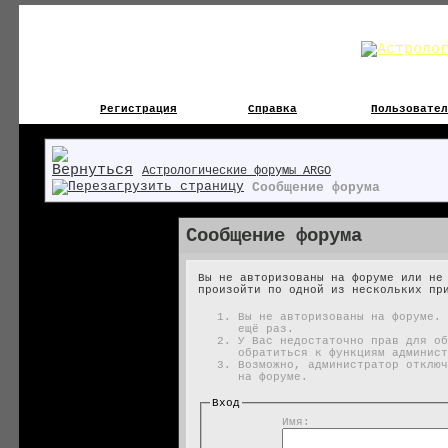
Регистрация
Справка
Пользовател
Астрологические форумы ARGO
Сообщение форума
Сообщение форума
Вы не авторизованы на форуме или не
произойти по одной из нескольких пр
Вы не авторизованы на форуме. 
ещё раз.
У Вас недостаточно прав для об
обратиться к функциям админист
Возможно, администратор отключ
на форуме.
Вход
Имя: